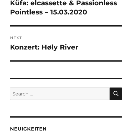
post:
Küfa: elcassette & Passionless
Pointless – 15.03.2020
NEXT
Konzert: Høly River
Next
post:
SE
Search
for:
NEUIGKEITEN