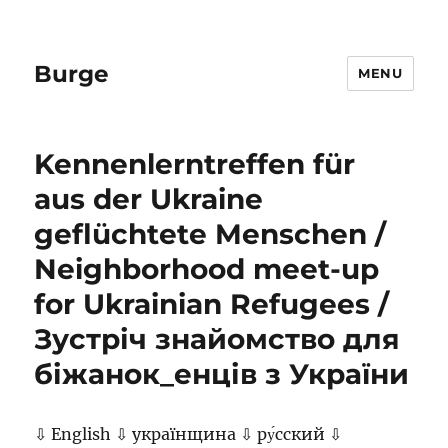
Burge
MENU
Kennenlerntreffen für
aus der Ukraine
geflüchtete Menschen /
Neighborhood meet-up
for Ukrainian Refugees /
Зустріч знайомство для
біжанок_енців з України
⇩ English ⇩ українщина ⇩ ру́сский ⇩