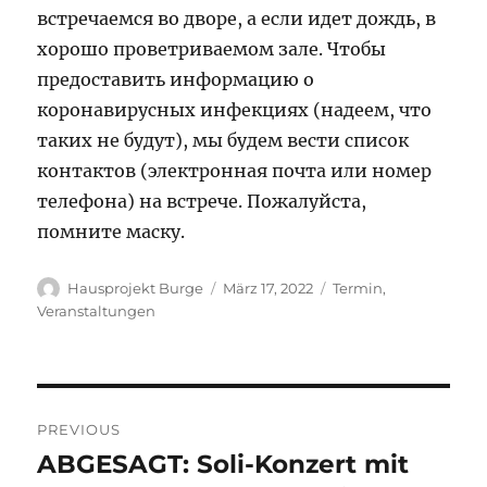
встречаемся во дворе, а если идет дождь, в
хорошо проветриваемом зале. Чтобы
предоставить информацию о
коронавирусных инфекциях (надеем, что
таких не будут), мы будем вести список
контактов (электронная почта или номер
телефона) на встрече. Пожалуйста,
помните маску.
Author
Posted
Categories
Hausprojekt Burge
März 17, 2022
Termin
,
on
Veranstaltungen
Post
PREVIOUS
navigation
ABGESAGT: Soli-Konzert mit
Previous