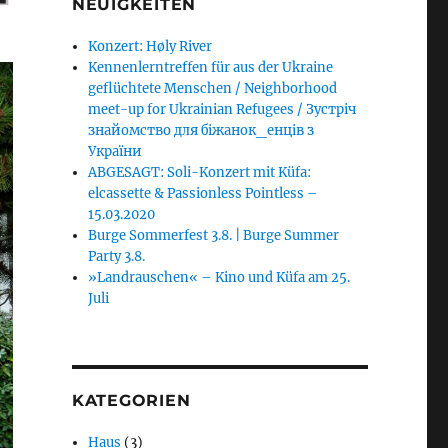
NEUIGKEITEN
Konzert: Høly River
Kennenlerntreffen für aus der Ukraine
geflüchtete Menschen / Neighborhood
meet-up for Ukrainian Refugees / Зустріч
знайомство для біжанок_енців з
України
ABGESAGT: Soli-Konzert mit Küfa:
elcassette & Passionless Pointless –
15.03.2020
Burge Sommerfest 3.8. | Burge Summer
Party 3.8.
»Landrauschen« – Kino und Küfa am 25.
Juli
KATEGORIEN
Haus
(3)