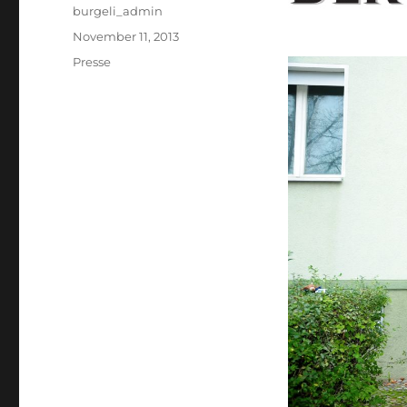
Author
burgeli_admin
Posted
November 11, 2013
on
Categories
Presse