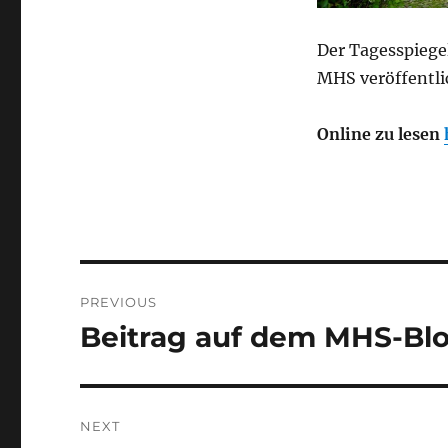
Der Tagesspiegel
MHS veröffentli
Online zu lesen
Post
PREVIOUS
navigation
Beitrag auf dem MHS-Bl
Previous
post:
NEXT