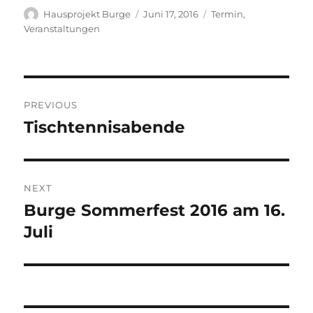
Author
Posted
Categories
Hausprojekt Burge
Juni 17, 2016
Termin
,
on
Veranstaltungen
Post
PREVIOUS
navigation
Tischtennisabende
Previous
post:
NEXT
Burge Sommerfest 2016 am 16.
Next
post:
Juli