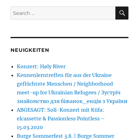
SE
Search
for:
NEUIGKEITEN
Konzert: Høly River
Kennenlerntreffen für aus der Ukraine
geflüchtete Menschen / Neighborhood
meet-up for Ukrainian Refugees / Зустріч
знайомство для біжанок_енців з України
ABGESAGT: Soli-Konzert mit Küfa:
elcassette & Passionless Pointless –
15.03.2020
Burge Sommerfest 3.8. | Burge Summer