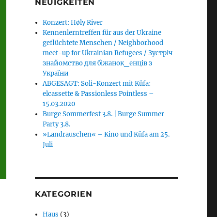
NEUIGKEITEN
Konzert: Høly River
Kennenlerntreffen für aus der Ukraine
geflüchtete Menschen / Neighborhood
meet-up for Ukrainian Refugees / Зустріч
знайомство для біжанок_енців з
України
ABGESAGT: Soli-Konzert mit Küfa:
elcassette & Passionless Pointless –
15.03.2020
Burge Sommerfest 3.8. | Burge Summer
Party 3.8.
»Landrauschen« – Kino und Küfa am 25.
Juli
KATEGORIEN
Haus
(3)