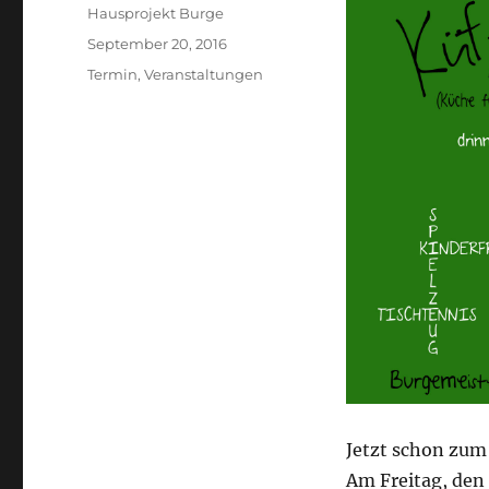
Author
Hausprojekt Burge
Posted
September 20, 2016
on
Categories
Termin
,
Veranstaltungen
Jetzt schon zum 
Am Freitag, den 