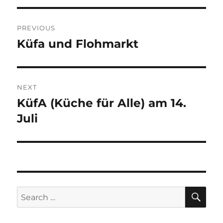
Post
PREVIOUS
navigation
Küfa und Flohmarkt
Previous
post:
NEXT
KüfA (Küche für Alle) am 14.
Next
post:
Juli
SE
Search
for: