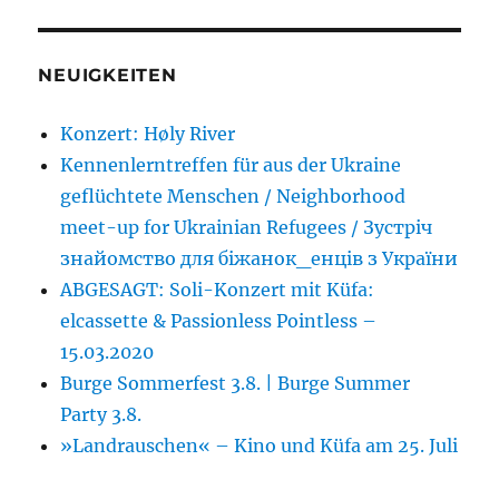
NEUIGKEITEN
Konzert: Høly River
Kennenlerntreffen für aus der Ukraine
geflüchtete Menschen / Neighborhood
meet-up for Ukrainian Refugees / Зустріч
знайомство для біжанок_енців з України
ABGESAGT: Soli-Konzert mit Küfa:
elcassette & Passionless Pointless –
15.03.2020
Burge Sommerfest 3.8. | Burge Summer
Party 3.8.
»Landrauschen« – Kino und Küfa am 25. Juli