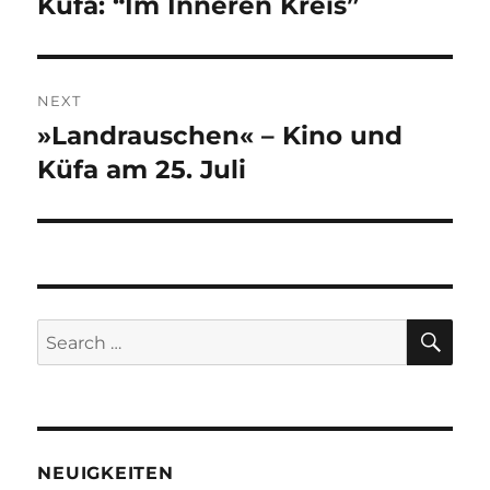
post:
Küfa: “Im Inneren Kreis”
NEXT
»Landrauschen« – Kino und
Next
post:
Küfa am 25. Juli
SE
Search
for:
NEUIGKEITEN