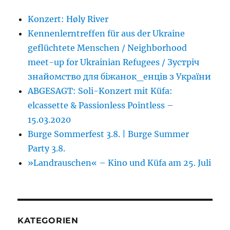
Konzert: Høly River
Kennenlerntreffen für aus der Ukraine
geflüchtete Menschen / Neighborhood
meet-up for Ukrainian Refugees / Зустріч
знайомство для біжанок_енців з України
ABGESAGT: Soli-Konzert mit Küfa:
elcassette & Passionless Pointless –
15.03.2020
Burge Sommerfest 3.8. | Burge Summer
Party 3.8.
»Landrauschen« – Kino und Küfa am 25. Juli
KATEGORIEN