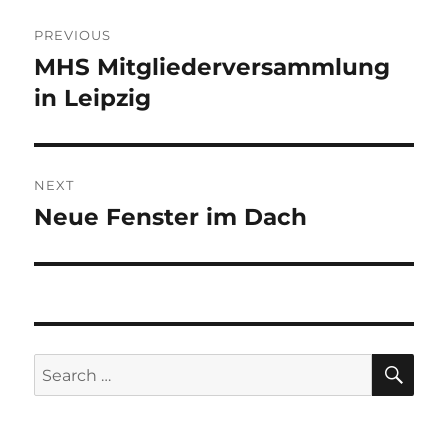
Post
PREVIOUS
navigation
MHS Mitgliederversammlung
Previous
post:
in Leipzig
NEXT
Neue Fenster im Dach
Next
post:
SE
Search
for: