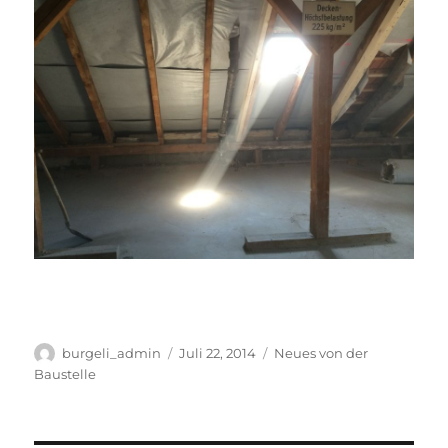
Author
Posted
Categories
burgeli_admin
Juli 22, 2014
Neues von der
on
Baustelle