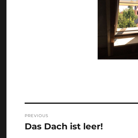
Post
PREVIOUS
navigation
Das Dach ist leer!
Previous
post: